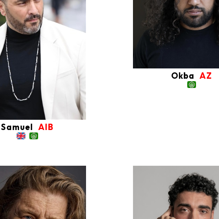
Okba
AZ
Samuel
AIB