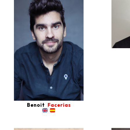
Benoit
Facerias