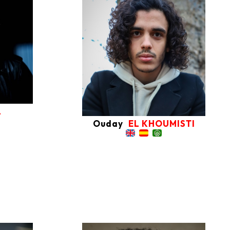
L
Ouday
EL KHOUMISTI