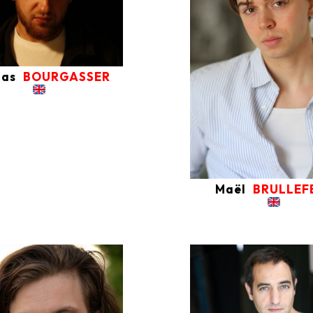
las
BOURGASSER
Maël
BRULLEF