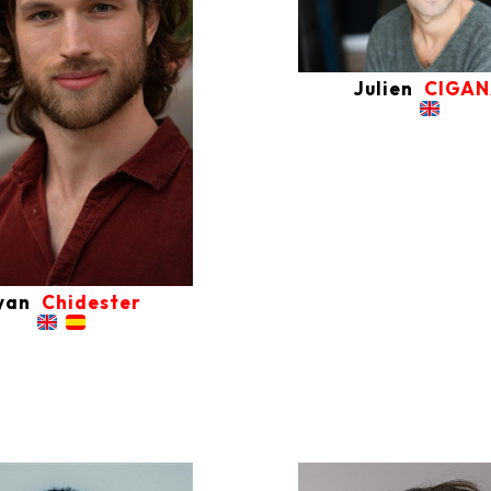
Julien
CIGA
yan
Chidester