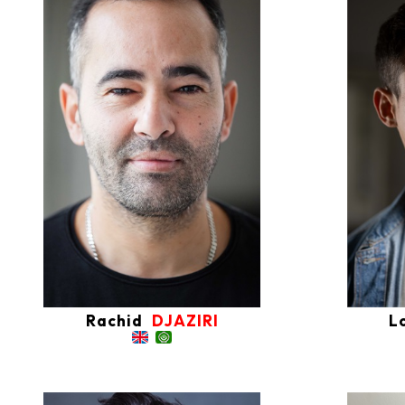
Rachid
DJAZIRI
L