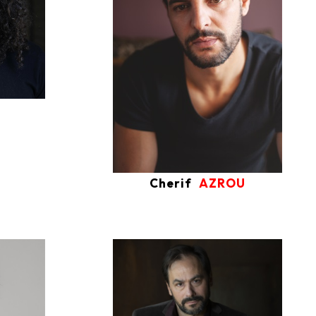
Cherif
AZROU