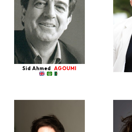
ENFANTS-ADOS
RÉALISATEURS
COMPOSITEURS
METTEURS EN SCÈNE
AUTEURS
Sid Ahmed
AGOUMI
L'ÉQUIPE