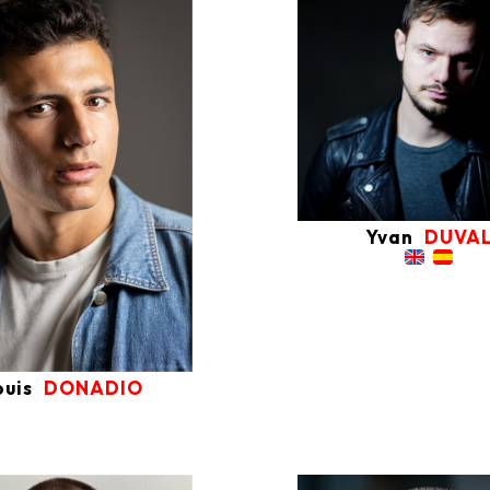
Yvan
DUVA
ouis
DONADIO