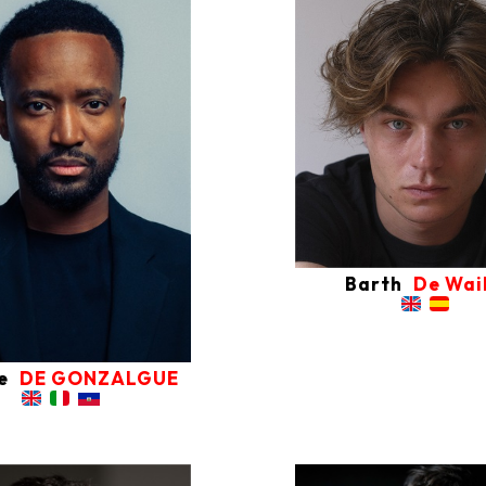
Barth
De Wail
e
DE GONZALGUE