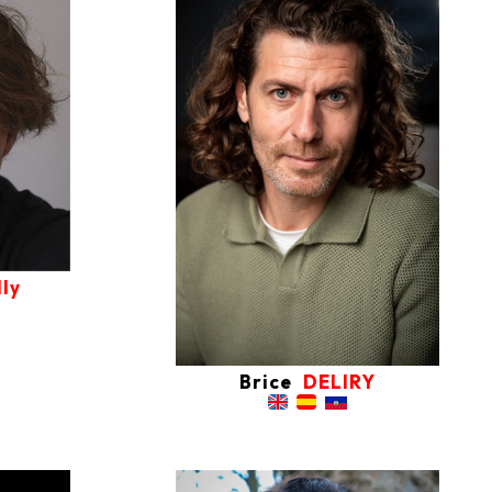
ly
Brice
DELIRY