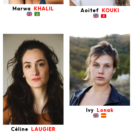
Marwa
KHALIL
Aoitef
KOUKI
Ivy
Lonak
Céline
LAUGIER