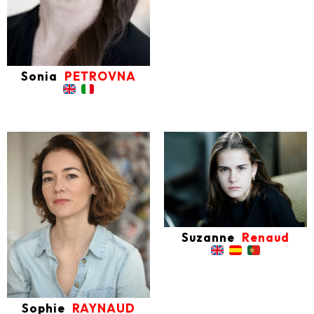
Sonia
PETROVNA
Suzanne
Renaud
Sophie
RAYNAUD