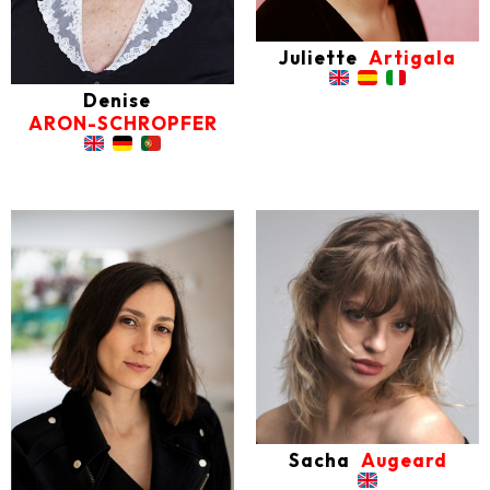
Juliette
Artigala
Denise
ARON-SCHROPFER
Sacha
Augeard