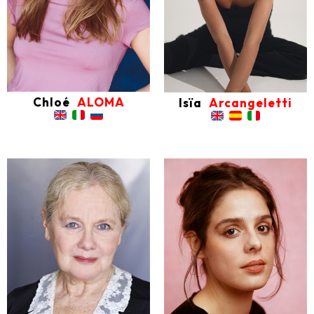
Chloé
ALOMA
Isïa
Arcangeletti