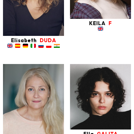
KEILA
F
Elisabeth
DUDA
Ella
GALITA