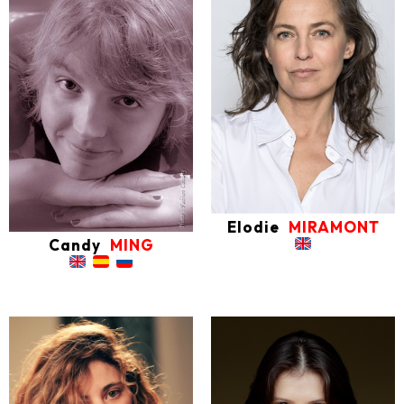
Elodie
MIRAMONT
Candy
MING