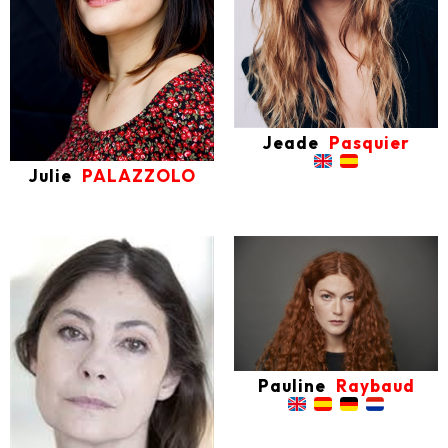
Jeade
Pasquier
Julie
PALAZZOLO
Pauline
Raybaud