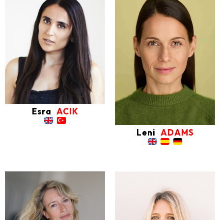
Esra
ACIK
Leni
ADAMS