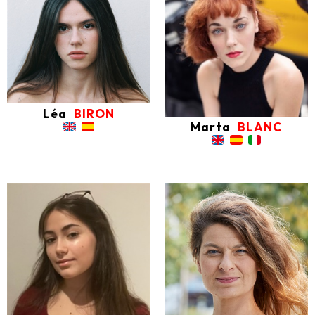
Léa
BIRON
Marta
BLANC