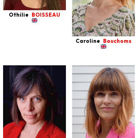
Othilie
BOISSEAU
Caroline
Bouchoms