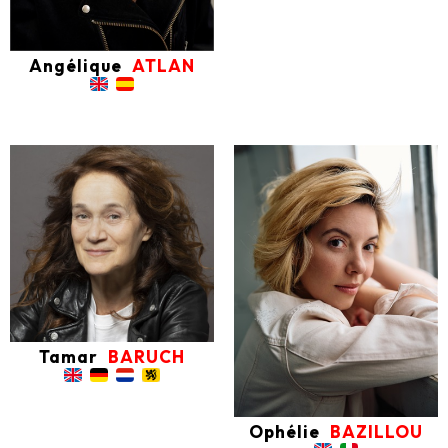
Angélique
ATLAN
Tamar
BARUCH
Ophélie
BAZILLOU