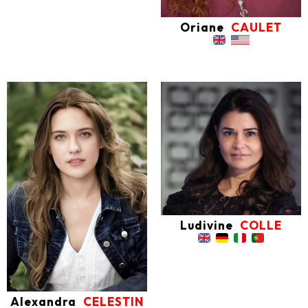
Oriane
CAULET
Ludivine
COLLE
Alexandra
CELESTIN