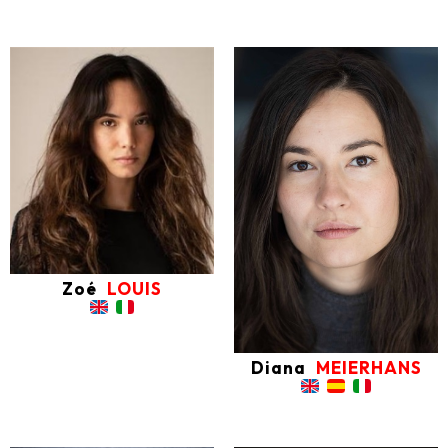
Zoé
LOUIS
Diana
MEIERHANS