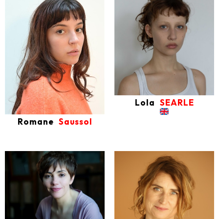
Lola
SEARLE
Romane
Saussol