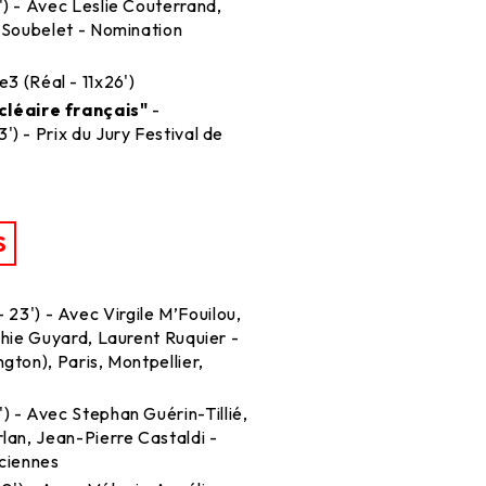
') - Avec Leslie Couterrand,
 Soubelet - Nomination
e3 (Réal - 11x26')
léaire français"
-
) - Prix du Jury Festival de
S
 23') - Avec Virgile M’Fouilou,
phie Guyard, Laurent Ruquier -
gton), Paris, Montpellier,
') - Avec Stephan Guérin-Tillié,
lan, Jean-Pierre Castaldi -
nciennes