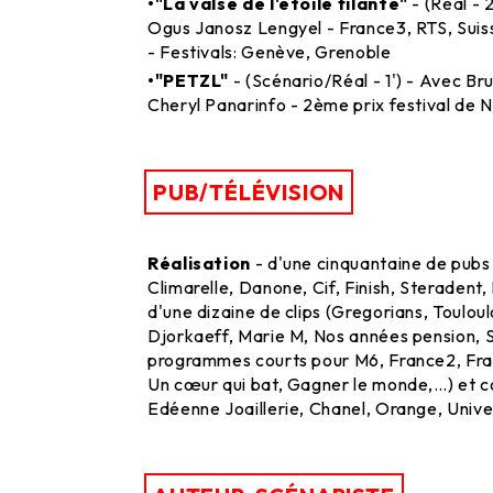
•"La valse de l'étoile filante"
- (Réal - 
Ogus Janosz Lengyel - France3, RTS, Suiss
- Festivals: Genève, Grenoble
•"PETZL"
- (Scénario/Réal - 1') - Avec Br
Cheryl Panarinfo - 2ème prix festival de 
PUB/TÉLÉVISION
Réalisation
- d'une cinquantaine de pubs
Climarelle, Danone, Cif, Finish, Steradent,
d'une dizaine de clips (Gregorians, Toulou
Djorkaeff, Marie M, Nos années pension, S
programmes courts pour M6, France2, Fra
Un cœur qui bat, Gagner le monde,…) et c
Edéenne Joaillerie, Chanel, Orange, Unive