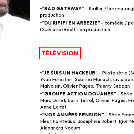
•"BAD GATEWAY"
- thriller / horreur an
production
•"DU RIFIFI EN ARBEZIE"
- comédie / po
(Scénario/Réal) - en production
TÉLÉVISION
•"JE SUIS UN H4CKEUR"
- Pilote série (
Yvan Forestier, Sabrina Manach, Liviu Bor
Malvoisin, Olivier Pages, Thierry Sebban
•"GROUPE ACTION DOUANES"
- Série
Marc Duret, Boris Terral, Olivier Pages, F
Anne Loiret
•"NOS ANNÉES PENSION"
- Série Franc
Fleur Pointeaux, Joséphine Jobert, Igor 
Alexandra Naoum