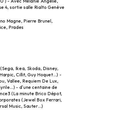
20') - Avec Mélanie Angélie,
e 4, sortie salle Rialto Genève
uno Magne, Pierre Brunel,
Nice, Prades
 (Sega, Ikea, Skoda, Disney,
 Harpic, Cillit, Guy Hoquet…) -
lou, Vallee, Requiem De Lux,
yrile…) - d'une centaine de
nce3 (La minute Brico Dépot,
orporates (Jewel Box Ferrari,
rsal Music, Sauter…)