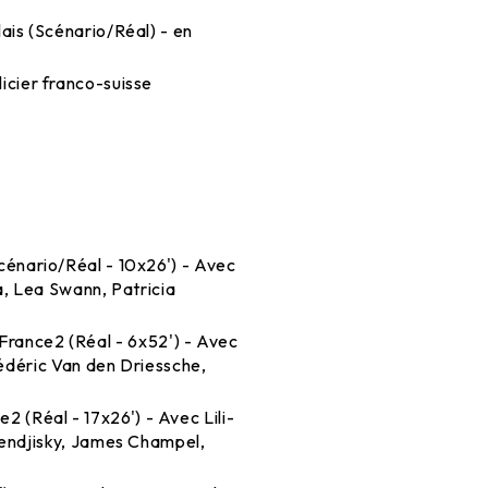
glais (Scénario/Réal) - en
licier franco-suisse
Scénario/Réal - 10x26') - Avec
a, Lea Swann, Patricia
 France2 (Réal - 6x52') - Avec
rédéric Van den Driessche,
e2 (Réal - 17x26') - Avec Lili-
Mendjisky, James Champel,