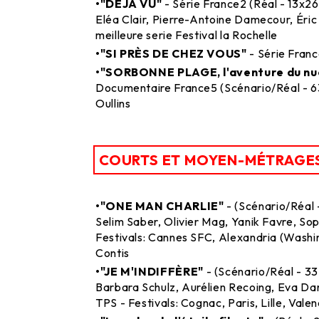
•"DÉJÀ VU"
- Série France2 (Réal - 13x26
Eléa Clair, Pierre-Antoine Damecour, Éric
meilleure serie Festival la Rochelle
•"SI PRÈS DE CHEZ VOUS"
- Série Franc
•"SORBONNE PLAGE, l'aventure du nuc
Documentaire France5 (Scénario/Réal - 63'
Oullins
COURTS ET MOYEN-MÉTRAGE
•"ONE MAN CHARLIE"
- (Scénario/Réal -
Selim Saber, Olivier Mag, Yanik Favre, So
Festivals: Cannes SFC, Alexandria (Washin
Contis
•"JE M'INDIFFÈRE"
- (Scénario/Réal - 33
Barbara Schulz, Aurélien Recoing, Eva Dar
TPS - Festivals: Cognac, Paris, Lille, Vale