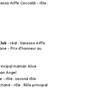
nessa Aiffe Ceccaldi - rôle :
Kluk
- réal : Vanessa Aiffe
Marie - Prix d'honneur au
principal maman Alice
aman Angel
e - rôle : second rôle
chand - rôle : Rôle principal