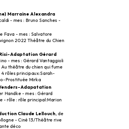
ne) Marraine Alexandra
aldi - mes : Bruno Sanches -
e Fava - mes : Salvatore
 Avignon 2022 Théâtre du Chien
Risi-Adaptation Gérard
ino - mes : Gérard Vantaggioli
 Au théâtre du chien qui fume
 4 rôles principaux:Sarah-
o-Prostituée Mirka
m Wenders-Adapatation
er Handke - mes : Gérard
- rôle : rôle principal:Marion
duction Claude Lellouch
, de
llogne - Ciné 13/Théâtre rive
tante déco