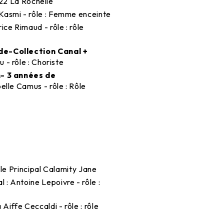
022 La Rochelle
 Kasmi - rôle : Femme enceinte
ice Rimaud - rôle : rôle
de-Collection Canal +
u - rôle : Choriste
n- 3 années de
belle Camus - rôle : Rôle
Rôle Principal Calamity Jane
al : Antoine Lepoivre - rôle :
 Aiffe Ceccaldi - rôle : rôle