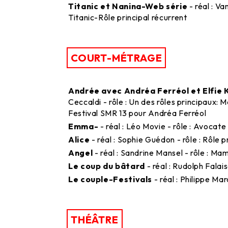
Titanic et Nanina-Web série
- réal : Va
Titanic-Rôle principal récurrent
COURT-MÉTRAGE
Andrée avec Andréa Ferréol et Elfie 
Ceccaldi - rôle : Un des rôles principaux: 
Festival SMR 13 pour Andréa Ferréol
Emma-
- réal : Léo Movie - rôle : Avocate
Alice
- réal : Sophie Guédon - rôle : Rôle 
Angel
- réal : Sandrine Mansel - rôle : M
Le coup du bâtard
- réal : Rudolph Falais
Le couple-Festivals
- réal : Philippe Mar
THÉÂTRE