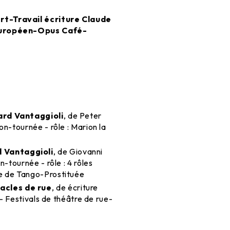
t-Travail écriture Claude
Européen-Opus Café-
ard Vantaggioli
, de Peter
n-tournée - rôle : Marion la
 Vantaggioli
, de Giovanni
-tournée - rôle : 4 rôles
e de Tango-Prostituée
cles de rue
, de écriture
 - Festivals de théâtre de rue-