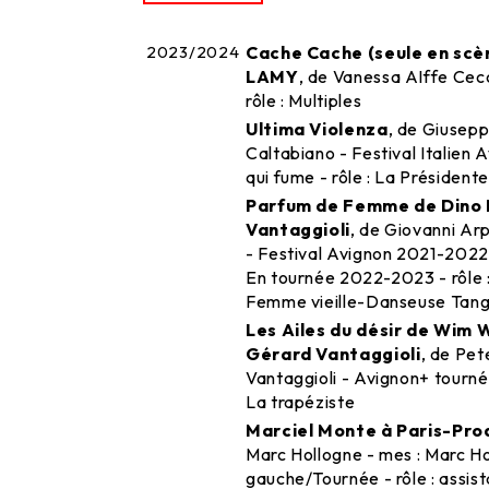
2023/2024
Cache Cache (seule en scè
LAMY
, de Vanessa AIffe Cecc
rôle : Multiples
Ultima Violenza
, de Giusepp
Caltabiano - Festival Italien
qui fume - rôle : La Présidente
Parfum de Femme de Dino 
Vantaggioli
, de Giovanni Arp
- Festival Avignon 2021-2022
En tournée 2022-2023 - rôle :
Femme vieille-Danseuse Tang
Les Ailes du désir de Wi
Gérard Vantaggioli
, de Pet
Vantaggioli - Avignon+ tournée 
La trapéziste
Marciel Monte à Paris-Pro
Marc Hollogne - mes : Marc Ho
gauche/Tournée - rôle : assis