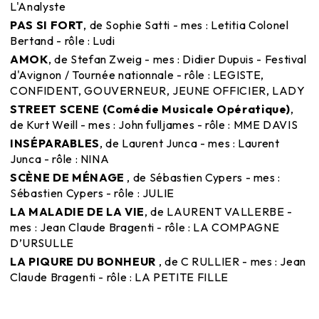
L'Analyste
PAS SI FORT
, de Sophie Satti - mes : Letitia Colonel
Bertand - rôle : Ludi
AMOK
, de Stefan Zweig - mes : Didier Dupuis - Festival
d'Avignon / Tournée nationnale - rôle : LEGISTE,
CONFIDENT, GOUVERNEUR, JEUNE OFFICIER, LADY
STREET SCENE (Comédie Musicale Opératique)
,
de Kurt Weill - mes : John fulljames - rôle : MME DAVIS
INSÉPARABLES
, de Laurent Junca - mes : Laurent
Junca - rôle : NINA
SCÈNE DE MÉNAGE
, de Sébastien Cypers - mes :
Sébastien Cypers - rôle : JULIE
LA MALADIE DE LA VIE
, de LAURENT VALLERBE -
mes : Jean Claude Bragenti - rôle : LA COMPAGNE
D’URSULLE
LA PIQURE DU BONHEUR
, de C RULLIER - mes : Jean
Claude Bragenti - rôle : LA PETITE FILLE