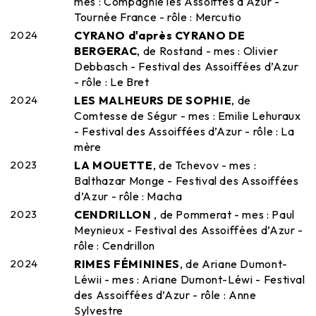
mes : Compagnie les Assoiffés d'Azur -
Tournée France - rôle : Mercutio
2024
CYRANO d'après CYRANO DE
BERGERAC
, de Rostand - mes : Olivier
Debbasch - Festival des Assoiffées d’Azur
- rôle : Le Bret
2024
LES MALHEURS DE SOPHIE
, de
Comtesse de Ségur - mes : Emilie Lehuraux
- Festival des Assoiffées d’Azur - rôle : La
mère
2023
LA MOUETTE
, de Tchevov - mes :
Balthazar Monge - Festival des Assoiffées
d’Azur - rôle : Macha
2023
CENDRILLON
, de Pommerat - mes : Paul
Meynieux - Festival des Assoiffées d’Azur -
rôle : Cendrillon
2024
RIMES FÉMININES
, de Ariane Dumont-
Léwii - mes : Ariane Dumont-Léwi - Festival
des Assoiffées d’Azur - rôle : Anne
Sylvestre