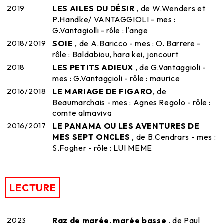
2019
LES AILES DU DÉSIR
, de W.Wenders et
P.Handke/ VANTAGGIOLI - mes :
G.Vantagiolli - rôle : l'ange
2018/2019
SOIE
, de A.Baricco - mes : O. Barrere -
rôle : Baldabiou, hara kei, joncourt
2018
LES PETITS ADIEUX
, de G.Vantaggioli -
mes : G.Vantaggioli - rôle : maurice
2016/2018
LE MARIAGE DE FIGARO
, de
Beaumarchais - mes : Agnes Regolo - rôle :
comte almaviva
2016/2017
LE PANAMA OU LES AVENTURES DE
MES SEPT ONCLES
, de B.Cendrars - mes :
S.Fogher - rôle : LUI MEME
LECTURE
2023
Raz de marée, marée basse
, de Paul