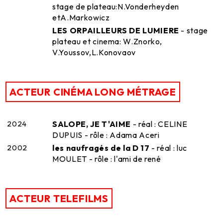
stage de plateau:N.Vonderheyden
etA.Markowicz
LES ORPAILLEURS DE LUMIERE
- stage
plateau et cinema: W.Znorko,
V.Youssov,L.Konovaov
ACTEUR CINÉMA LONG MÉTRAGE
2024
SALOPE, JE T'AIME
- réal : CELINE
DUPUIS - rôle : Adama Aceri
2002
les naufragés de la D 17
- réal : luc
MOULET - rôle : l'ami de rené
ACTEUR TELEFILMS