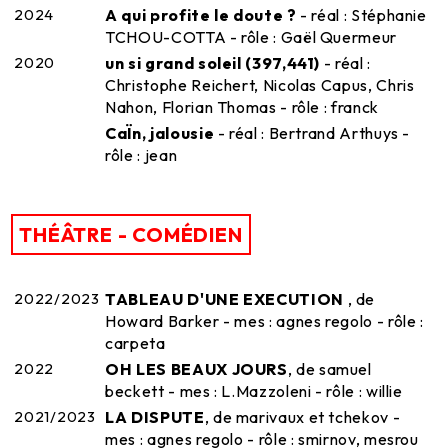
2024
A qui profite le doute ?
- réal : Stéphanie
TCHOU-COTTA - rôle : Gaël Quermeur
2020
un si grand soleil (397,441)
- réal :
Christophe Reichert, Nicolas Capus, Chris
Nahon, Florian Thomas - rôle : franck
CaÏn, jalousie
- réal : Bertrand Arthuys -
rôle : jean
THÉÂTRE - COMÉDIEN
2022/2023
TABLEAU D'UNE EXECUTION
, de
Howard Barker - mes : agnes regolo - rôle :
carpeta
2022
OH LES BEAUX JOURS
, de samuel
beckett - mes : L.Mazzoleni - rôle : willie
2021/2023
LA DISPUTE
, de marivaux et tchekov -
mes : agnes regolo - rôle : smirnov, mesrou