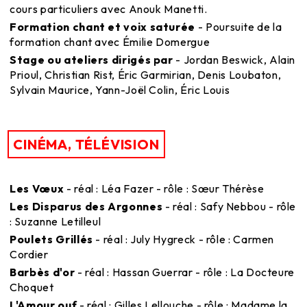
cours particuliers avec Anouk Manetti.
Formation chant et voix saturée
- Poursuite de la
formation chant avec Émilie Domergue
Stage ou ateliers dirigés par
- Jordan Beswick, Alain
Prioul, Christian Rist, Éric Garmirian, Denis Loubaton,
Sylvain Maurice, Yann-Joël Colin, Éric Louis
CINÉMA, TÉLÉVISION
Les Vœux
- réal : Léa Fazer - rôle : Sœur Thérèse
Les Disparus des Argonnes
- réal : Safy Nebbou - rôle
: Suzanne Letilleul
Poulets Grillés
- réal : July Hygreck - rôle : Carmen
Cordier
Barbès d'or
- réal : Hassan Guerrar - rôle : La Docteure
Choquet
L'Amour ouf
- réal : Gilles Lellouche - rôle : Madame la