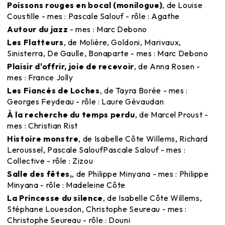
Poissons rouges en bocal (monilogue)
, de Louise
Coustille - mes : Pascale Salouf - rôle : Agathe
Autour du jazz
- mes : Marc Debono
Les Flatteurs
, de Molière, Goldoni, Marivaux,
Sinisterra, De Gaulle, Bonaparte - mes : Marc Debono
Plaisir d'offrir, joie de recevoir
, de Anna Rosen -
mes : France Jolly
Les Fiancés de Loches
, de Tayra Borée - mes :
Georges Feydeau - rôle : Laure Gévaudan
À la recherche du temps perdu
, de Marcel Proust -
mes : Christian Rist
Histoire monstre
, de Isabelle Côte Willems, Richard
Leroussel, Pascale SaloufPascale Salouf - mes :
Collective - rôle : Zizou
Salle des fêtes,
, de Philippe Minyana - mes : Philippe
Minyana - rôle : Madeleine Côte
La Princesse du silence
, de Isabelle Côte Willems,
Stéphane Louesdon, Christophe Seureau - mes :
Christophe Seureau - rôle : Douni