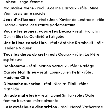
Loiseau, sage-femme
Mauvaise Mère
- réal : Adeline Darraux - rôle : Mme
Vion, assistante sociale
Jeux d'influence
- réal : Jean-Xavier de Lestrade - rôle
: Marie-Pierre, assistante parlementaire
Vous êtes jeunes, vous êtes beaux
- réal : Franchin
Don - rôle : La Cantinière fatiguée
Une intime conviction
- réal : Antoine Raimbault - rôle
: Hélène Viguier
Tous les dieux du ciel
- réal : Quarxx - rôle : La Mère
supérieure
Bonhomme
- réal : Marion Vernoux - rôle : Nadège
Carole Matthieu
- réal : Louis-Julien Petit - rôle :
Madame Côte
Dimanche surprise
- réal : Nicolas Filali - rôle :
Mathilde
Un ado mal élevé
- réal : Lionel Smila - rôle : Odile,
femme bourrue, mère aimante
La Mystérieuse disparition
- réal : Hervé Vacheresse