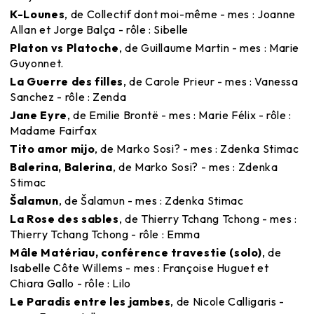
K-Lounes
, de Collectif dont moi-même - mes : Joanne
Allan et Jorge Balça - rôle : Sibelle
Platon vs Platoche
, de Guillaume Martin - mes : Marie
Guyonnet.
La Guerre des filles
, de Carole Prieur - mes : Vanessa
Sanchez - rôle : Zenda
Jane Eyre
, de Emilie Brontë - mes : Marie Félix - rôle :
Madame Fairfax
Tito amor mijo
, de Marko Sosi? - mes : Zdenka Stimac
Balerina, Balerina
, de Marko Sosi? - mes : Zdenka
Stimac
Šalamun
, de Šalamun - mes : Zdenka Stimac
La Rose des sables
, de Thierry Tchang Tchong - mes :
Thierry Tchang Tchong - rôle : Emma
Mâle Matériau, conférence travestie (solo)
, de
Isabelle Côte Willems - mes : Françoise Huguet et
Chiara Gallo - rôle : Lilo
Le Paradis entre les jambes
, de Nicole Calligaris -