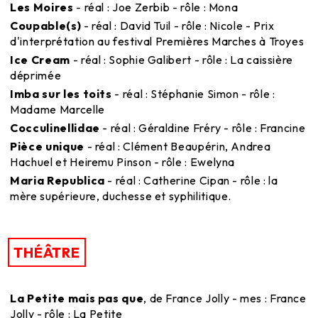
Les Moires
- réal : Joe Zerbib - rôle : Mona
Coupable(s)
- réal : David Tuil - rôle : Nicole - Prix
d'interprétation au festival Premières Marches à Troyes
Ice Cream
- réal : Sophie Galibert - rôle : La caissière
déprimée
Imba sur les toits
- réal : Stéphanie Simon - rôle :
Madame Marcelle
Cocculinellidae
- réal : Géraldine Fréry - rôle : Francine
Pièce unique
- réal : Clément Beaupérin, Andrea
Hachuel et Heiremu Pinson - rôle : Ewelyna
Maria Republica
- réal : Catherine Cipan - rôle : la
mère supérieure, duchesse et syphilitique.
THÉÂTRE
La Petite mais pas que
, de France Jolly - mes : France
Jolly - rôle : La Petite