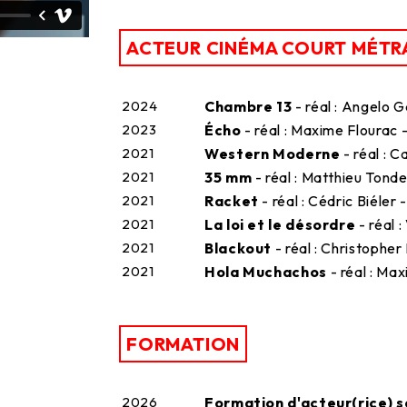
ACTEUR CINÉMA COURT MÉTR
2024
Chambre 13
- réal : Angelo G
2023
Écho
- réal : Maxime Flourac -
2021
Western Moderne
- réal : C
2021
35 mm
- réal : Matthieu Tonde
2021
Racket
- réal : Cédric Biéler 
2021
La loi et le désordre
- réal 
2021
Blackout
- réal : Christopher
2021
Hola Muchachos
- réal : Max
FORMATION
2026
Formation d'acteur(rice) s