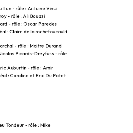
hatton - rôle : Antoine Vinci
roy - rôle : Ali Bouazi
soard - rôle : Oscar Paredes
réal : Claire de la rochefoucauld
Marchal - rôle : Maitre Durand
 Nicolas Picards-Dreyfuss - rôle
eric Auburtin - rôle : Amir
réal : Caroline et Eric Du Potet
ieu Tondeur - rôle : Mike