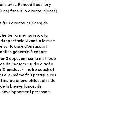
cène avec Renaud Bouchery
(rice) face à 16 directeur(rices)
e à 10 directeurs(rices) de
oche
Se former au jeu, à la
du spectacle vivant, à la mise
e sur la base d’un rapport
mation générale à cet art.
eur
S’appuyant sur la méthode
de de l’Actors Studio dirigée
r Stanislavski, notre coach et
nt elle-même fait pratiqué ces
 instaurer une philosophie de
 de la bienveillance, de
 du développement personnel.