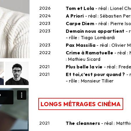
2026
Tom et Lola
- réal : Lionel C
2024
A Priori
- réal : Sébastien Per
2023
Carpe Diem
- réal : Pierre I
2023
Demain nous appartient
- 
- rôle : Tiago Lombardi
2023
Pax Massilia
- réal : Olivier 
2022
Crime à Ramatuelle
- réal :
: Mathieu Sicard
2021
Plus belle la vie
- réal : Fred
2021
Et toi,c’est pour quand ?
- 
- rôle : Monsieur Tillier
LONGS MÉTRAGES CINÉMA
2021
The cleanners
- réal : Matth