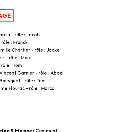
AGE
arcia - rôle : Jacob
 rôle : Franck
amille Chartier - rôle : Jacke
ur - rôle : Marc
- rôle : Tom
: Vincent Garnier - rôle : Abdel
 Bousquet - rôle : Toni
ime Flourac - rôle : Marco
elon S.Meisner
Comment