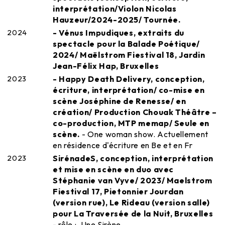
interprétation/Violon Nicolas
Hauzeur/2024-2025/ Tournée.
2024
- Vénus Impudiques, extraits du
spectacle pour la Balade Poétique/
2024/ Maëlstrom Fiestival 18, Jardin
Jean-Félix Hap, Bruxelles
2023
- Happy Death Delivery, conception,
écriture, interprétation/ co-mise en
scène Joséphine de Renesse/ en
création/ Production Chouak Théâtre –
co-production, MTP memap/ Seule en
scène.
- One woman show. Actuellement
en résidence d'écriture en Be et en Fr
2023
SirénadeS, conception, interprétation
et mise en scène en duo avec
Stéphanie van Vyve/ 2023/ Maelstrom
Fiestival 17, Pietonnier Jourdan
(version rue), Le Rideau (version salle)
pour La Traversée de la Nuit, Bruxelles
- rôle : .Une Sirène