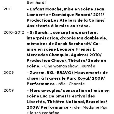
Bernhardt
2011
- Enfant Mouche, mise en scène Jean
Lambert et Dominique Renard/ 2011/
Production Les Ateliers de la Colline/
Assistante à la mise en scène.
2010-2012
- Si Sarah..., conception, écriture,
interprétation, d’après Ma double vie,
mémoires de Sarah Bernhardt/ Co-
mise en scène Léonore Frenois &
Mercedes Chanquia-Aguirre/ 2010/
Production Chouak Théâtre/ Seule en
scène.
- One woman show. Tournée
2009
- Zwerm, BXL-BRAVO/ Mouvements de
chœur à travers le Parc Royal/ 2009/
Performance
- rôle : Choriste
2009
- Murs aveugles/ conception et mise en
scène Luc De Smet/ Festival des
Libertés, Théâtre National, Bruxelles/
2009/ Performance
- rôle : Madame Pipi
+ la schizophrène