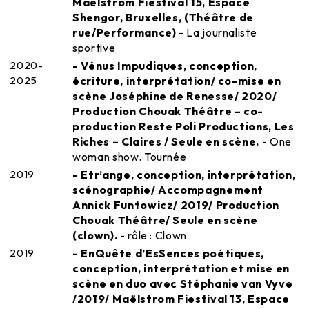
Maëlstrom Fiestival 15, Espace
Shengor, Bruxelles, (Théâtre de
rue/Performance)
- La journaliste
sportive
2020-
- Vénus Impudiques, conception,
2025
écriture, interprétation/ co-mise en
scène Joséphine de Renesse/ 2020/
Production Chouak Théâtre – co-
production Reste Poli Productions, Les
Riches – Claires / Seule en scène.
- One
woman show. Tournée
2019
- Etr’ange, conception, interprétation,
scénographie/ Accompagnement
Annick Funtowicz/ 2019/ Production
Chouak Théâtre/ Seule en scène
(clown).
- rôle : Clown
2019
- EnQuête d’EsSences poétiques,
conception, interprétation et mise en
scène en duo avec Stéphanie van Vyve
/2019/ Maëlstrom Fiestival 13, Espace