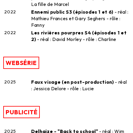
La fille de Marcel
2022
Ennemi public S3 (épisodes 1 et 6)
- réal :
Mathieu Frances et Gary Seghers - rôle :
Fanny
2022
Les rivières pourpres S4 (épisodes 1 et
2)
- réal : David Morley - rôle : Charline
WEBSÉRIE
2025
Faux visage (en post-production)
- réal
: Jessica Delore - rôle : Lucie
PUBLICITÉ
2025
Delhaize - "Back to school"
- réal : Wim