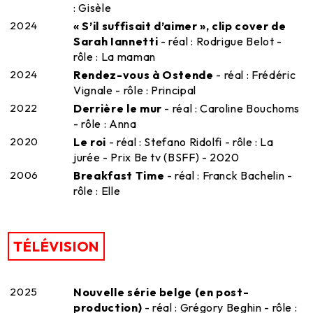
: Gisèle
2024
« S’il suffisait d’aimer », clip cover de
Sarah Iannetti
- réal : Rodrigue Belot -
rôle : La maman
2024
Rendez-vous à Ostende
- réal : Frédéric
Vignale - rôle : Principal
2022
Derrière le mur
- réal : Caroline Bouchoms
- rôle : Anna
2020
Le roi
- réal : Stefano Ridolfi - rôle : La
jurée - Prix Be tv (BSFF) - 2020
2006
Breakfast Time
- réal : Franck Bachelin -
rôle : Elle
TÉLÉVISION
2025
Nouvelle série belge (en post-
production)
- réal : Grégory Beghin - rôle :