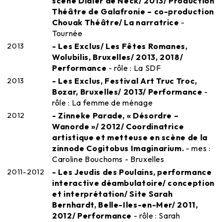
scène Didier de Neck/ 2013/ Production
Théâtre de Galafronie – co-production
Chouak Théâtre/ La narratrice
-
Tournée
2013
- Les Exclus/ Les Fêtes Romanes,
Wolubilis, Bruxelles/ 2013, 2018/
Performance
- rôle : La SDF
2013
- Les Exclus, Festival Art Truc Troc,
Bozar, Bruxelles/ 2013/ Performance
-
rôle : La femme de ménage
2012
- Zinneke Parade, « Désordre –
Wanorde »/ 2012/ Coordinatrice
artistique et metteuse en scène de la
zinnode Cogitobus Imaginarium.
- mes :
Caroline Bouchoms - Bruxelles
2011-2012
- Les Jeudis des Poulains, performance
interactive déambulatoire/ conception
et interprétation/ Site Sarah
Bernhardt, Belle-Iles-en-Mer/ 2011,
2012/ Performance
- rôle : Sarah