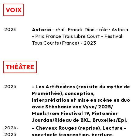
VOIX
2023
Astoria
- réal : Franck Dion - rôle : Astoria
- Prix France Trois Libre Court - Festival
Tous Courts (France) - 2023
THÉÂTRE
2025
- Les Artificières (revisite du mythe de
Prométhée), conception,
interprétation et mise en scène en duo
avec Stéphanie van Vyve/ 2025/
Maëlstrom Fiestival 19, Pietonnier
Jourdan/Rideau de BXL, Bruxelles/Epi.
2024-
- Cheveux Rouges (reprise), Lecture –
2025
spectacle /conception, écriture,