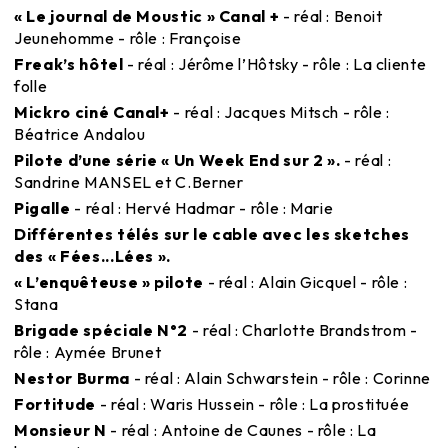
« Le journal de Moustic » Canal +
- réal : Benoit
Jeunehomme - rôle : Françoise
Freak’s hôtel
- réal : Jérôme l’Hôtsky - rôle : La cliente
folle
Mickro ciné Canal+
- réal : Jacques Mitsch - rôle :
Béatrice Andalou
Pilote d’une série « Un Week End sur 2 ».
- réal :
Sandrine MANSEL et C.Berner
Pigalle
- réal : Hervé Hadmar - rôle : Marie
Différentes télés sur le cable avec les sketches
des « Fées...Lées ».
« L’enquêteuse » pilote
- réal : Alain Gicquel - rôle :
Stana
Brigade spéciale N°2
- réal : Charlotte Brandstrom -
rôle : Aymée Brunet
Nestor Burma
- réal : Alain Schwarstein - rôle : Corinne
Fortitude
- réal : Waris Hussein - rôle : La prostituée
Monsieur N
- réal : Antoine de Caunes - rôle : La