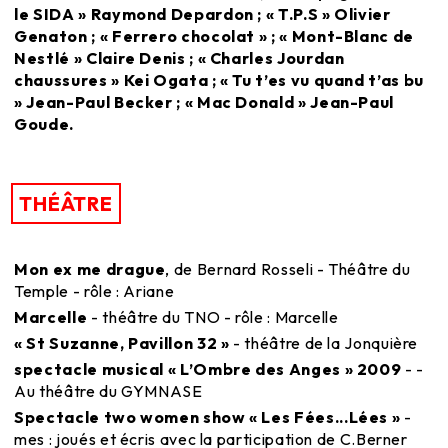
le SIDA » Raymond Depardon ; « T.P.S » Olivier
Genaton ; « Ferrero chocolat » ; « Mont-Blanc de
Nestlé » Claire Denis ; « Charles Jourdan
chaussures » Kei Ogata ; « Tu t’es vu quand t’as bu
» Jean-Paul Becker ; « Mac Donald » Jean-Paul
Goude.
THÉÂTRE
Mon ex me drague
, de Bernard Rosseli - Théâtre du
Temple - rôle : Ariane
Marcelle
- théâtre du TNO - rôle : Marcelle
« St Suzanne, Pavillon 32 »
- théâtre de la Jonquière
spectacle musical « L’Ombre des Anges » 2009
- -
Au théâtre du GYMNASE
Spectacle two women show « Les Fées...Lées »
-
mes : joués et écris avec la participation de C.Berner